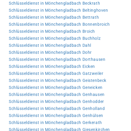
Schlüsseldienst in Mönchengladbach Beckrath
Schlüsseldienst in Mönchengladbach Beltinghoven
Schlüsseldienst in Mönchengladbach Bettrath
Schlüsseldienst in Mönchengladbach Bonnenbroich
Schlüsseldienst in Mönchengladbach Broich
Schlüsseldienst in Mönchengladbach Buchholz
Schlüsseldienst in Mönchengladbach Dahl
Schlüsseldienst in Mönchengladbach Dohr
Schlüsseldienst in Mönchengladbach Dorthausen
Schlüsseldienst in Mönchengladbach Eicken
Schlüsseldienst in Mönchengladbach Gatzweiler
Schlüsseldienst in Mönchengladbach Geistenbeck
Schlüsseldienst in Mönchengladbach Geneicken
Schlüsseldienst in Mönchengladbach Genhausen
Schlüsseldienst in Mönchengladbach Genhodder
Schlüsseldienst in Mönchengladbach Genholland
Schlüsseldienst in Mönchengladbach Genhülsen
Schlüsseldienst in Mönchengladbach Gerkerath
Schlüsseldienst in Mönchengladbach Giesenkirchen