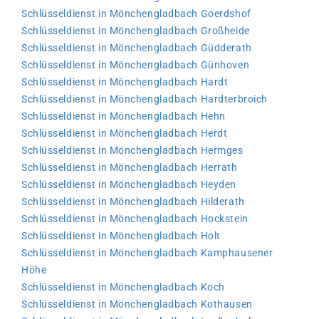
Schlüsseldienst in Mönchengladbach Goerdshof
Schlüsseldienst in Mönchengladbach Großheide
Schlüsseldienst in Mönchengladbach Güdderath
Schlüsseldienst in Mönchengladbach Günhoven
Schlüsseldienst in Mönchengladbach Hardt
Schlüsseldienst in Mönchengladbach Hardterbroich
Schlüsseldienst in Mönchengladbach Hehn
Schlüsseldienst in Mönchengladbach Herdt
Schlüsseldienst in Mönchengladbach Hermges
Schlüsseldienst in Mönchengladbach Herrath
Schlüsseldienst in Mönchengladbach Heyden
Schlüsseldienst in Mönchengladbach Hilderath
Schlüsseldienst in Mönchengladbach Hockstein
Schlüsseldienst in Mönchengladbach Holt
Schlüsseldienst in Mönchengladbach Kamphausener
Höhe
Schlüsseldienst in Mönchengladbach Koch
Schlüsseldienst in Mönchengladbach Kothausen