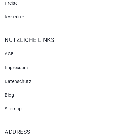
Preise
Kontakte
NÜTZLICHE LINKS
AGB
Impressum
Datenschutz
Blog
Sitemap
ADDRESS