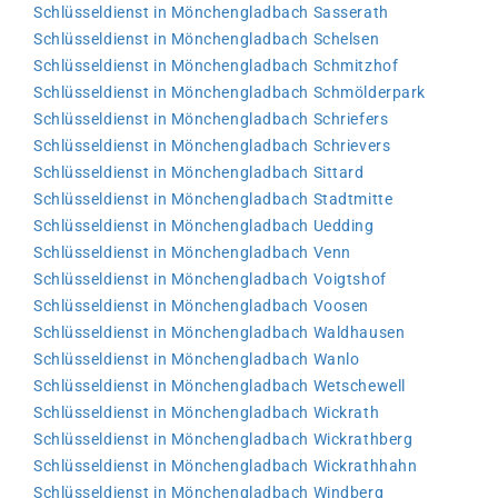
Schlüsseldienst in Mönchengladbach Sasserath
Schlüsseldienst in Mönchengladbach Schelsen
Schlüsseldienst in Mönchengladbach Schmitzhof
Schlüsseldienst in Mönchengladbach Schmölderpark
Schlüsseldienst in Mönchengladbach Schriefers
Schlüsseldienst in Mönchengladbach Schrievers
Schlüsseldienst in Mönchengladbach Sittard
Schlüsseldienst in Mönchengladbach Stadtmitte
Schlüsseldienst in Mönchengladbach Uedding
Schlüsseldienst in Mönchengladbach Venn
Schlüsseldienst in Mönchengladbach Voigtshof
Schlüsseldienst in Mönchengladbach Voosen
Schlüsseldienst in Mönchengladbach Waldhausen
Schlüsseldienst in Mönchengladbach Wanlo
Schlüsseldienst in Mönchengladbach Wetschewell
Schlüsseldienst in Mönchengladbach Wickrath
Schlüsseldienst in Mönchengladbach Wickrathberg
Schlüsseldienst in Mönchengladbach Wickrathhahn
Schlüsseldienst in Mönchengladbach Windberg