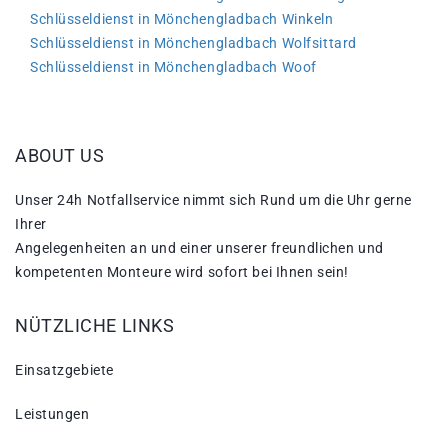
Schlüsseldienst in Mönchengladbach Winkeln
Schlüsseldienst in Mönchengladbach Wolfsittard
Schlüsseldienst in Mönchengladbach Woof
ABOUT US
Unser 24h Notfallservice nimmt sich Rund um die Uhr gerne
Ihrer
Angelegenheiten an und einer unserer freundlichen und
kompetenten Monteure wird sofort bei Ihnen sein!
NÜTZLICHE LINKS
Einsatzgebiete
Leistungen