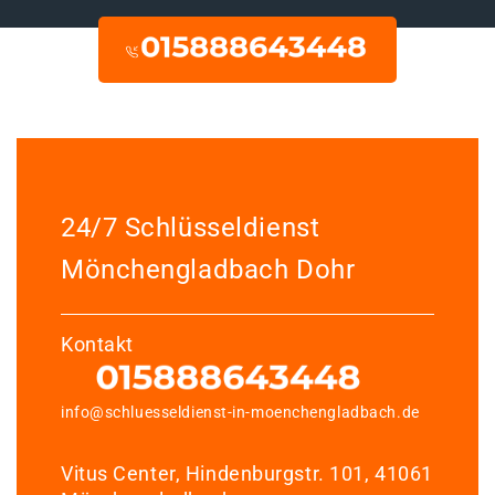
24/7 Schlüsseldienst
Mönchengladbach Dohr
Kontakt
info@schluesseldienst-in-moenchengladbach.de
Vitus Center, Hindenburgstr. 101, 41061