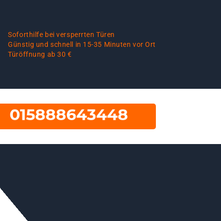
Soforthilfe bei versperrten Türen
Günstig und schnell in 15-35 Minuten vor Ort
Türöffnung ab 30 €