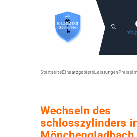
info@
Startseite
Einsatzgebiete
Leistungen
Preise
I
Wechseln des
schlosszylinders i
Mönchengladbach