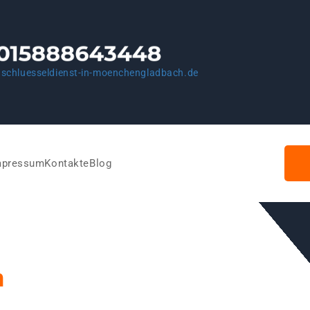
schluesseldienst-in-moenchengladbach.de
mpressum
Kontakte
Blog
n