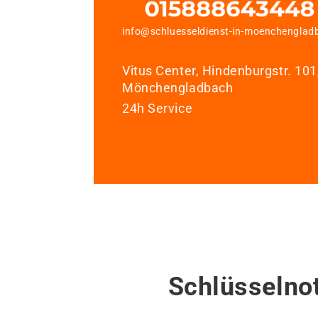
info@schluesseldienst-in-moenchenglad
Vitus Center, Hindenburgstr. 10
Mönchengladbach
24h Service
Schlüsselno