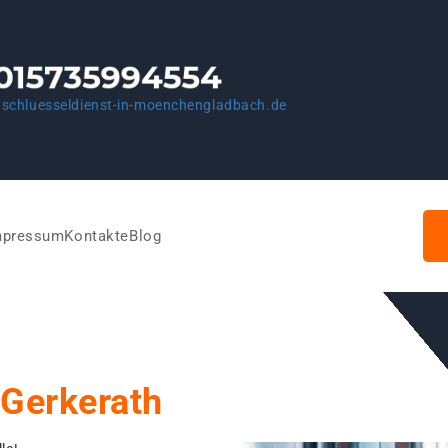
schluesseldienst-in-moenchengladbach.de
mpressum
Kontakte
Blog
Gerkerath