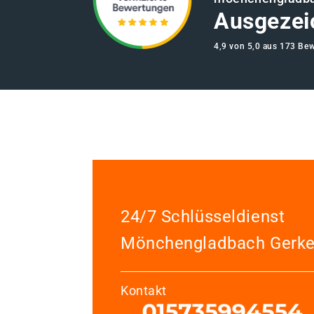
Ausgezei
4,9 von 5,0 aus 173 Be
24/7 Schlüsseldienst
Mönchengladbach Gerke
Kontakt