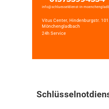
info@schluesseldienst-in-moenchenglad
Vitus Center, Hindenburgstr. 10
Mönchengladbach
24h Service
Schlüsselnotdien