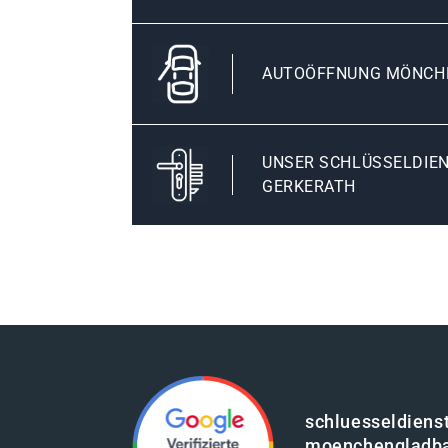
AUTOÖFFNUNG MÖNCH
UNSER SCHLÜSSELDIE
GERKERATH
schluesseldienst
moenchengladb