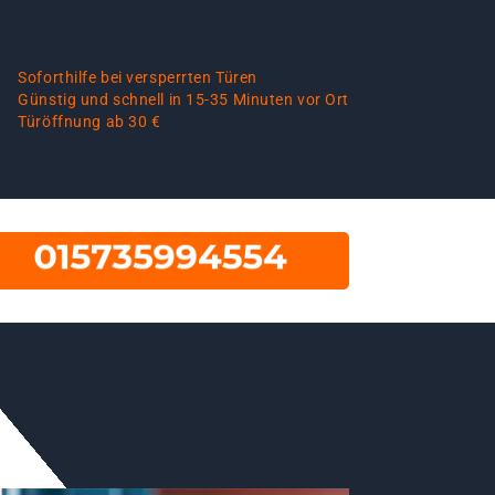
Soforthilfe bei versperrten Türen
Günstig und schnell in 15-35 Minuten vor Ort
Türöffnung ab 30 €