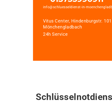
info@schluesseldienst-in-moenchenglad
Vitus Center, Hindenburgstr. 10
Mönchengladbach
24h Service
Schlüsselnotdiens