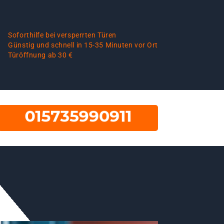
Soforthilfe bei versperrten Türen
Günstig und schnell in 15-35 Minuten vor Ort
Türöffnung ab 30 €