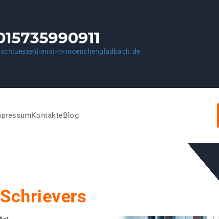
schluesseldienst-in-moenchengladbach.de
mpressum
Kontakte
Blog
Schrievers