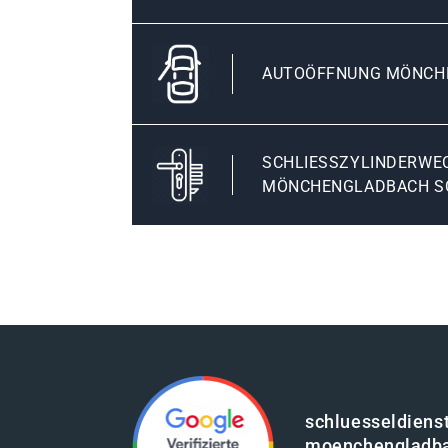
AUTOÖFFNUNG MÖNCH
SCHLIESSZYLINDERWECH
ÖNCHENGLADBACH SC
schluesseldienst
moenchengladb