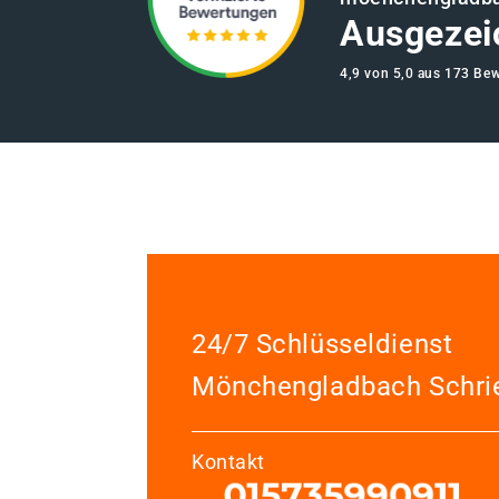
Ausgezei
4,9 von 5,0 aus 173 Be
24/7 Schlüsseldienst
Mönchengladbach Schri
Kontakt