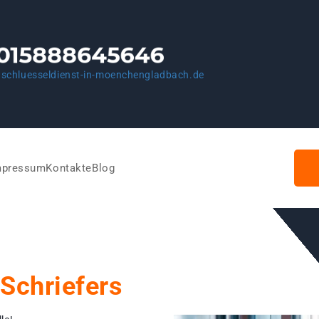
schluesseldienst-in-moenchengladbach.de
mpressum
Kontakte
Blog
Schriefers