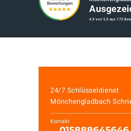
Ausgezei
4,9 von 5,0 aus 173 Be
24/7 Schlüsseldienst
Mönchengladbach Schri
Kontakt