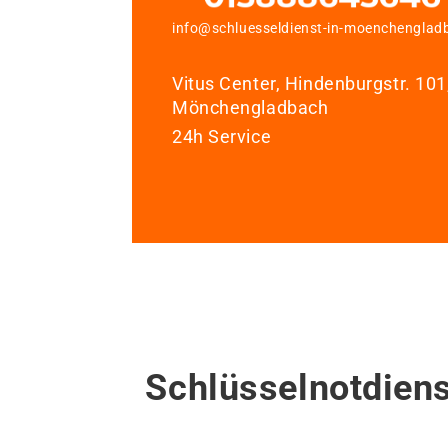
info@schluesseldienst-in-moenchenglad
Vitus Center, Hindenburgstr. 10
Mönchengladbach
24h Service
Schlüsselnotdien