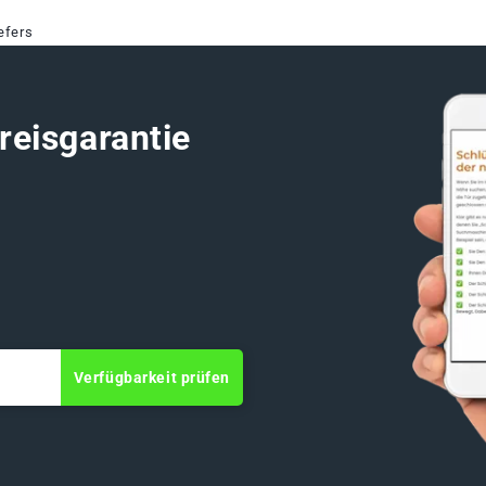
efers
reisgarantie
Verfügbarkeit prüfen