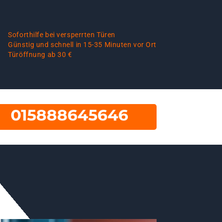
Soforthilfe bei versperrten Türen
Günstig und schnell in 15-35 Minuten vor Ort
Türöffnung ab 30 €