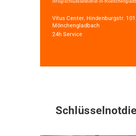
info@schluesseldienst-in-moenchenglad
Vitus Center, Hindenburgstr. 10
Mönchengladbach
24h Service
Schlüsselnotdi