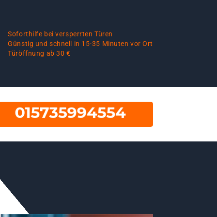
Soforthilfe bei versperrten Türen
Günstig und schnell in 15-35 Minuten vor Ort
Türöffnung ab 30 €