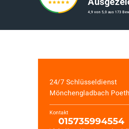
Ausgezei
4,9 von 5,0 aus 173 Be
24/7 Schlüsseldienst
Mönchengladbach Poet
Kontakt