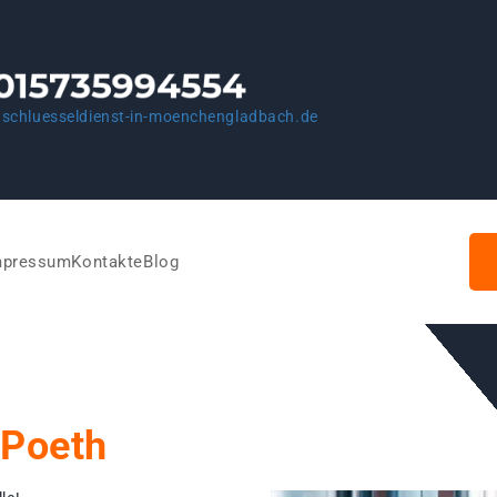
schluesseldienst-in-moenchengladbach.de
mpressum
Kontakte
Blog
Poeth