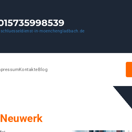
schluesseldienst-in-moenchengladbach.de
mpressum
Kontakte
Blog
 Neuwerk