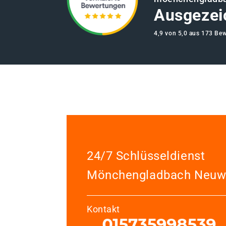
Ausgezei
4,9 von 5,0 aus 173 Be
24/7 Schlüsseldienst
Mönchengladbach Neuw
Kontakt