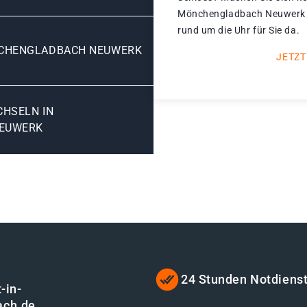
Mönchengladbach Neuwerk ka
rund um die Uhr für Sie da.
NCHENGLADBACH NEUWERK
JETZT
SELN IN M
EUWERK
24 Stunden Notdiens
-in-
ach.de