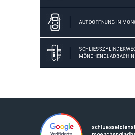
AUTOÖFFNUNG IN MÖ
SCHLIESSZYLINDERWECH
ÖNCHENGLADBACH N
schluesseldienst
moenchengladb