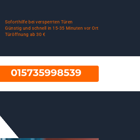
Soforthilfe bei versperrten Türen
Günstig und schnell in 15-35 Minuten vor Ort
Türöffnung ab 30 €