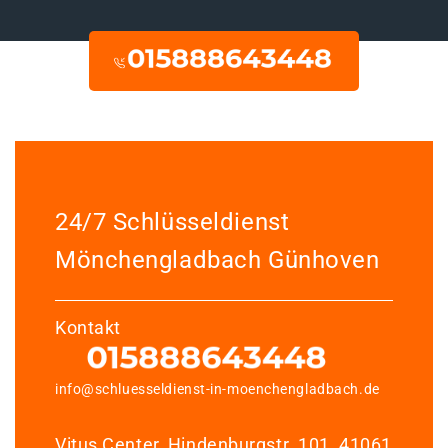
24/7 Schlüsseldienst
Mönchengladbach Günhoven
Kontakt
info@schluesseldienst-in-moenchengladbach.de
Vitus Center, Hindenburgstr. 101, 41061