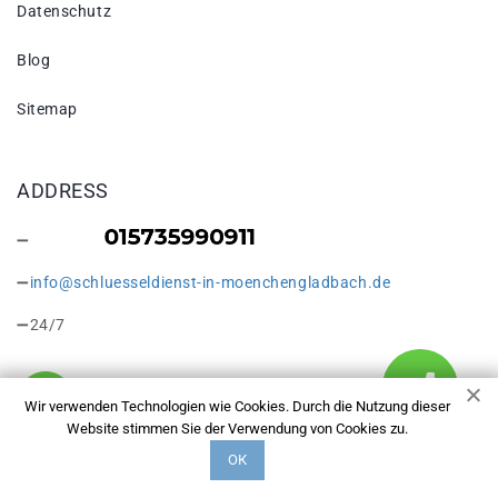
Datenschutz
Blog
Sitemap
ADDRESS
info@schluesseldienst-in-moenchengladbach.de
24/7
Wir verwenden Technologien wie Cookies. Durch die Nutzung dieser
Website stimmen Sie der Verwendung von Cookies zu.
Copyright © 2026 Schlüsseldienst in Mönchengladbach
ОК
Goerdshof. Alle Rechte vorbehalten.