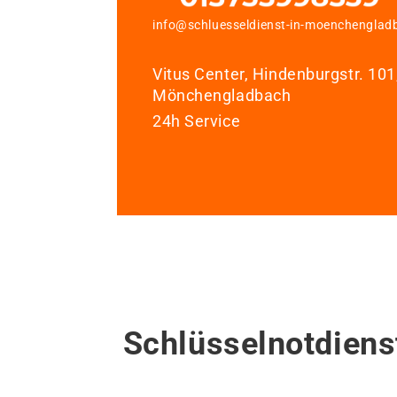
info@schluesseldienst-in-moenchenglad
Vitus Center, Hindenburgstr. 10
Mönchengladbach
24h Service
Schlüsselnotdien