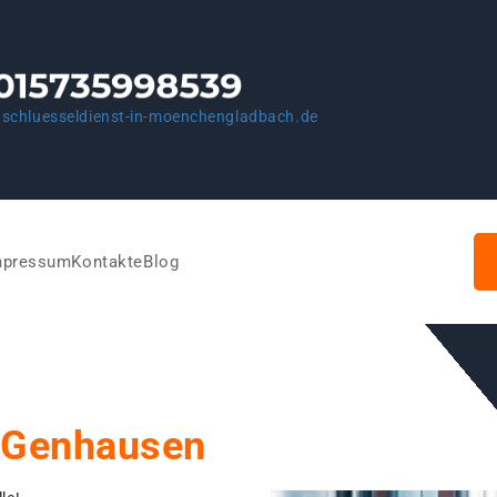
schluesseldienst-in-moenchengladbach.de
mpressum
Kontakte
Blog
 Genhausen