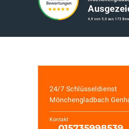
Ausgezei
4,9 von 5,0 aus 173 Be
24/7 Schlüsseldienst
Mönchengladbach Genh
Kontakt