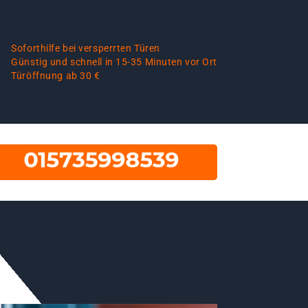
Soforthilfe bei versperrten Türen
Günstig und schnell in 15-35 Minuten vor Ort
Türöffnung ab 30 €