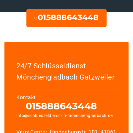
24/7 Schlüsseldienst
Mönchengladbach Gatzweiler
Kontakt
info@schluesseldienst-in-moenchengladbach.de
Vitus Center, Hindenburgstr. 101, 41061