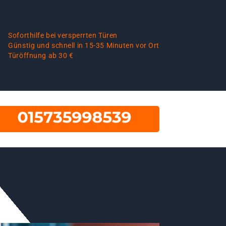
Soforthilfe bei versperrten Türen
Günstig und schnell in 15-35 Minuten vor Ort
Türöffnung ab 30 €