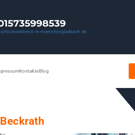
schluesseldienst-in-moenchengladbach.de
mpressum
Kontakte
Blog
Beckrath