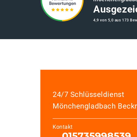
Ausgezei
4,9 von 5,0 aus 173 Be
24/7 Schlüsseldienst
Mönchengladbach Beckr
Kontakt