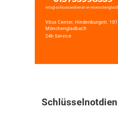
info@schluesseldienst-in-moenchenglad
Vitus Center, Hindenburgstr. 10
Mönchengladbach
24h Service
Schlüsselnotdien