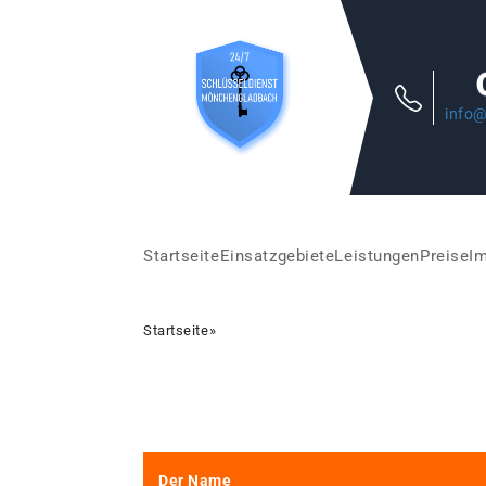
info@
Startseite
Einsatzgebiete
Leistungen
Preise
I
Startseite
»
Der Name