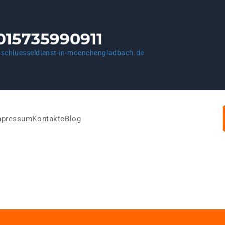
schluesseldienst-in-moenchengladbach.de
mpressum
Kontakte
Blog