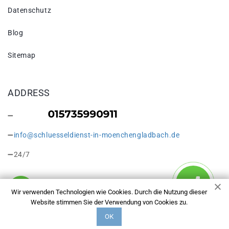
Datenschutz
Blog
Sitemap
ADDRESS
info@schluesseldienst-in-moenchengladbach.de
24/7
Wir verwenden Technologien wie Cookies. Durch die Nutzung dieser
Website stimmen Sie der Verwendung von Cookies zu.
Copyright © 2026 Leistungen Ihres Schlüsseldiensts in
ОК
Mönchengladbach. Alle Rechte vorbehalten.