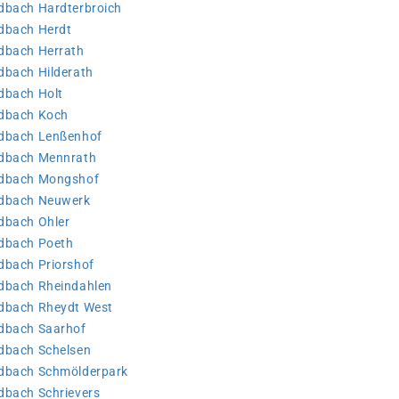
dbach Hardterbroich
adbach Herdt
adbach Herrath
dbach Hilderath
dbach Holt
adbach Koch
adbach Lenßenhof
adbach Mennrath
adbach Mongshof
adbach Neuwerk
dbach Ohler
adbach Poeth
dbach Priorshof
adbach Rheindahlen
adbach Rheydt West
adbach Saarhof
adbach Schelsen
adbach Schmölderpark
dbach Schrievers