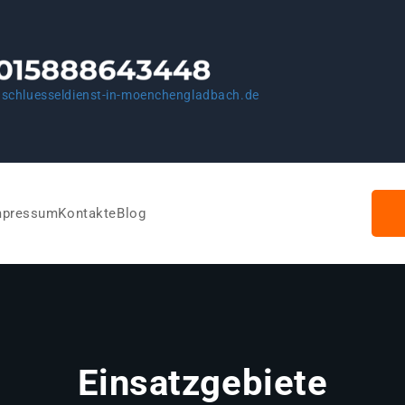
schluesseldienst-in-moenchengladbach.de
mpressum
Kontakte
Blog
Einsatzgebiete