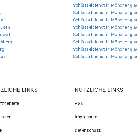
Schlüsseldienst in Mönchengla
g
Schlüsseldienst in Mönchengl
hof
Schlüsseldienst in Mönchengl
ausen
Schlüsseldienst in Mönchengl
ewell
Schlüsseldienst in Mönchengl
thberg
Schlüsseldienst in Mönchengl
rg
Schlüsseldienst in Mönchengl
tard
Schlüsseldienst in Mönchengl
ZLICHE LINKS
NÜTZLICHE LINKS
tzgebiete
AGB
tungen
Impressum
e
Datenschutz