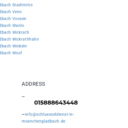
dbach Stadtmitte
adbach Venn
adbach Voosen
adbach Wanlo
adbach Wickrath
adbach Wickrathhahn
adbach Winkeln
adbach Woof
ADDRESS
info@schluesseldienst-in-
moenchengladbach.de