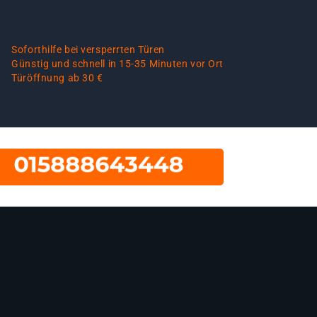
Soforthilfe bei versperrten Türen
Günstig und schnell in 15-35 Minuten vor Ort
Türöffnung ab 30 €