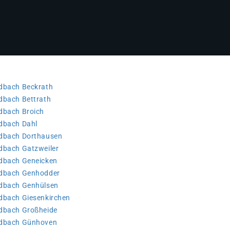
adbach Beckrath
dbach Bettrath
dbach Broich
adbach Dahl
adbach Dorthausen
dbach Gatzweiler
adbach Geneicken
adbach Genhodder
adbach Genhülsen
dbach Giesenkirchen
adbach Großheide
adbach Günhoven